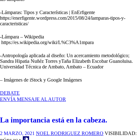
-Lámparas: Tipos y Características | EnErfigente
https://enerfigente.wordpress.com/2015/08/24/lamparas-tipos-y-
caracteristicas/
-Lámpara – Wikipedia
https://es.wikipedia.org/wiki/L%C3%A1mpara
-Antropología aplicada al diseño: Un acercamiento metodológico;
Sandra Hipatia Nuñéz Torres yTaña Elizabeth Escobar Guanoluisa.
Universidad Técnica de Ambato, Ambato – Ecuador
– Imágenes de iStock y Google Imágenes
EN
DEBATE
MUCHO
ENVÍA MENSAJE AL AUTOR
MÁS
QUE
UNA
La importancia está en la cabeza.
LÁMPARA.
2 MARZO, 2021
NOEL RODRIGUEZ ROMERO
VISIBILIDAD: