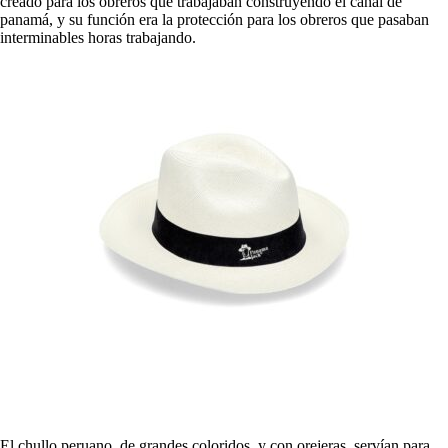
creado para los obreros que trabajaban construyendo el canal de
panamá, y su función era la protección para los obreros que pasaban
interminables horas trabajando.
El chullo peruano, de grandes coloridos, y con orejeras, servían para