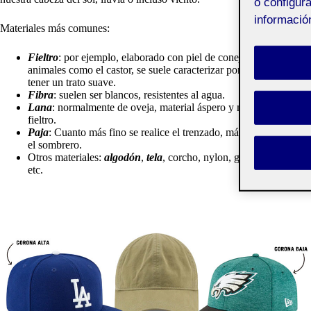
o configura
informació
Materiales más comunes:
Fieltro
: por ejemplo, elaborado con piel de conejo u otros
animales como el castor, se suele caracterizar por ser resistente y
tener un trato suave.
Fibra
: suelen ser blancos, resistentes al agua.
Lana
: normalmente de oveja, material áspero y más duro que el
fieltro.
Paja
: Cuanto más fino se realice el trenzado, más calidad tendrá
el sombrero.
Otros materiales:
algodón
,
tela
, corcho, nylon, gamuza, cuero,
etc.