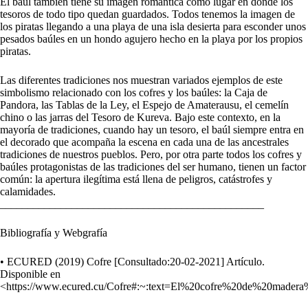
El baúl también tiene su imagen romántica como lugar en donde los
tesoros de todo tipo quedan guardados. Todos tenemos la imagen de
los piratas llegando a una playa de una isla desierta para esconder unos
pesados baúles en un hondo agujero hecho en la playa por los propios
piratas.
Las diferentes tradiciones nos muestran variados ejemplos de este
simbolismo relacionado con los cofres y los baúles: la Caja de
Pandora, las Tablas de la Ley, el Espejo de Amaterausu, el cemelín
chino o las jarras del Tesoro de Kureva. Bajo este contexto, en la
mayoría de tradiciones, cuando hay un tesoro, el baúl siempre entra en
el decorado que acompaña la escena en cada una de las ancestrales
tradiciones de nuestros pueblos. Pero, por otra parte todos los cofres y
baúles protagonistas de las tradiciones del ser humano, tienen un factor
común: la apertura ilegítima está llena de peligros, catástrofes y
calamidades.
________________________________________________
Bibliografía y Webgrafía
• ECURED (2019) Cofre [Consultado:20-02-2021] Artículo.
Disponible en
<https://www.ecured.cu/Cofre#:~:text=El%20cofre%20de%20mad