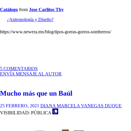
Catálogo
from
Jose Carlitos Tby
¿Antropología y Diseño?
https://www.newera.mx/blog/tipos-gorras-gorros-sombreros/
EN
5 COMENTARIOS
LA
ENVÍA MENSAJE AL AUTOR
IMPORTANCIA
ESTÁ
EN
Mucho más que un Baúl
LA
CABEZA.
25 FEBRERO, 2021
DIANA MARCELA VANEGAS DUQUE
VISIBILIDAD: PÚBLICA