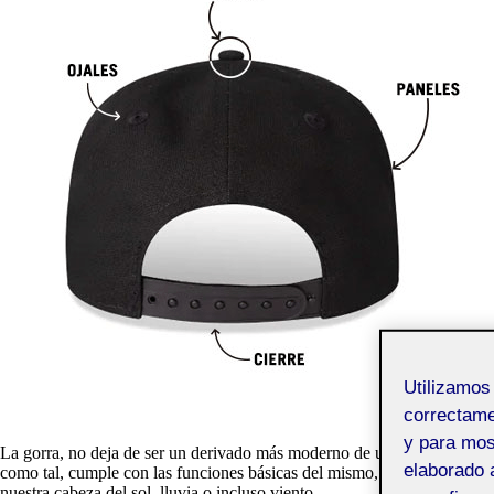
Utilizamo
correctamen
y para mos
La gorra, no deja de ser un derivado más moderno de un sombrero, y
elaborado 
como tal, cumple con las funciones básicas del mismo, la protección de
nuestra cabeza del sol, lluvia o incluso viento.