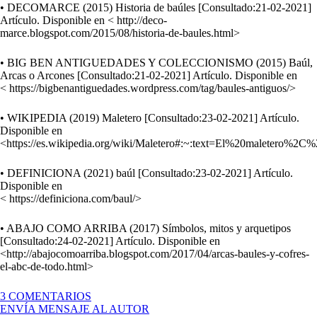
• DECOMARCE (2015) Historia de baúles [Consultado:21-02-2021]
Artículo. Disponible en < http://deco-
marce.blogspot.com/2015/08/historia-de-baules.html>
• BIG BEN ANTIGUEDADES Y COLECCIONISMO (2015) Baúl,
Arcas o Arcones [Consultado:21-02-2021] Artículo. Disponible en
< https://bigbenantiguedades.wordpress.com/tag/baules-antiguos/>
• WIKIPEDIA (2019) Maletero [Consultado:23-02-2021] Artículo.
Disponible en
<https://es.wikipedia.org/wiki/Maletero#:~:text=El%20maleter
• DEFINICIONA (2021) baúl [Consultado:23-02-2021] Artículo.
Disponible en
< https://definiciona.com/baul/>
• ABAJO COMO ARRIBA (2017) Símbolos, mitos y arquetipos
[Consultado:24-02-2021] Artículo. Disponible en
<http://abajocomoarriba.blogspot.com/2017/04/arcas-baules-y-cofres-
el-abc-de-todo.html>
EN
3 COMENTARIOS
MUCHO
ENVÍA MENSAJE AL AUTOR