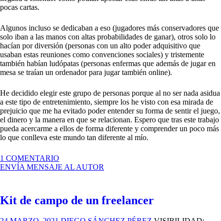
pocas cartas.
Algunos incluso se dedicaban a eso (jugadores más conservadores que
solo iban a las manos con altas probabilidades de ganar), otros solo lo
hacían por diversión (personas con un alto poder adquisitivo que
usaban estas reuniones como convenciones sociales) y tristemente
también habían ludópatas (personas enfermas que además de jugar en
mesa se traían un ordenador para jugar también online).
He decidido elegir este grupo de personas porque al no ser nada asidua
a este tipo de entretenimiento, siempre los he visto con esa mirada de
prejuicio que me ha evitado poder entender su forma de sentir el juego,
el dinero y la manera en que se relacionan. Espero que tras este trabajo
pueda acercarme a ellos de forma diferente y comprender un poco más
lo que conlleva este mundo tan diferente al mío.
EN
1 COMENTARIO
JUGADORES
ENVÍA MENSAJE AL AUTOR
DE
PÓKER
Kit de campo de un freelancer
24 MARZO, 2021
DIEGO SÁNCHEZ PÉREZ
VISIBILIDAD: