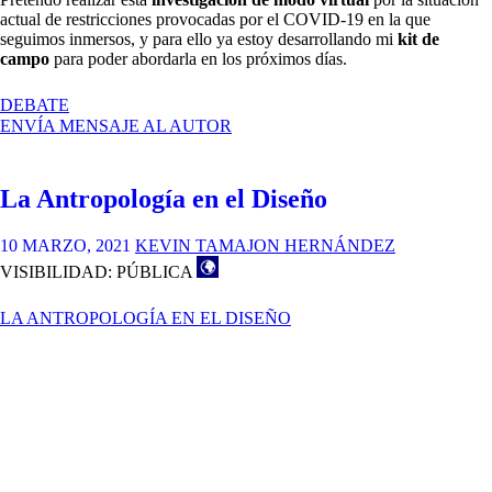
actual de restricciones provocadas por el COVID-19 en la que
seguimos inmersos, y para ello ya estoy desarrollando mi
kit de
campo
para poder abordarla en los próximos días.
EN
DEBATE
ESTUDIO
ENVÍA MENSAJE AL AUTOR
DE
UNA
COMUNIDAD
La Antropología en el Diseño
DE
FREELANCERS
CON
10 MARZO, 2021
KEVIN TAMAJON HERNÁNDEZ
ORDENADOR
VISIBILIDAD: PÚBLICA
LA ANTROPOLOGÍA EN EL DISEÑO