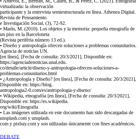
• Ardèvol, E., Bertrán, M., Callén, B., & Pérez, C. (2021). Etnografía
virtualizada: la observación
participante y la entrevista semiestructurada en línea. Athenea Digital.
Revista de Pensamiento
e Investigación Social, (3), 72-92.
• Marín, M. (2010). Los objetos y la memoria: pequeña etnografía de
un piso en la Barceloneta
(Revista perifèria número 13 ed.).
• Diseño y antropología ofrecen soluciones a problemas comunitarios.
Agencia de noticias UN.
[en línea], [Fecha de consulta: 20/3/2021], Disponible en:
https://agenciadenoticias.unal.edu.
co/detalle/article/diseno-y-antropologia-ofrecen-soluciones-a-
problemas-comunitarios.html
• ¿Antropología y Diseño? [en línea], [Fecha de consulta: 20/3/2021],
Disponible en: https://blog.
antropologia2-0.com/es/antropologia-y-diseno/
• Wikipedia, etnografóa [en línea], [Fecha de consulta: 20/3/2021],
Disponible en: https://es.wikipedia.
org/wiki/Etnografia
• Las imágenes utilizada en este documento han sido descargadas de
unsplash.com y unsplash.
com y pixbay.com y son utilizadas únicamente con fines académicos.
EN
DEBATE