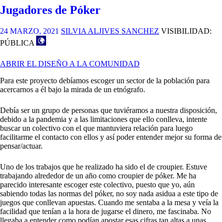
A
Jugadores de Póker
LA
COMUNIDAD
–
24 MARZO, 2021
SILVIA ALJIVES SANCHEZ
VISIBILIDAD:
FASE
PÚBLICA
1
–
ABRIR EL DISEÑO A LA COMUNIDAD
CLASE
DE
Para este proyecto debíamos escoger un sector de la población para
JIU
acercarnos a él bajo la mirada de un etnógrafo.
JITSU
BRASILEÑO
Debía ser un grupo de personas que tuviéramos a nuestra disposición,
debido a la pandemia y a las limitaciones que ello conlleva, intente
buscar un colectivo con el que mantuviera relación para luego
facilitarme el contacto con ellos y así poder entender mejor su forma de
pensar/actuar.
Uno de los trabajos que he realizado ha sido el de croupier. Estuve
trabajando alrededor de un año como croupier de póker. Me ha
parecido interesante escoger este colectivo, puesto que yo, aún
sabiendo todas las normas del póker, no soy nada asidua a este tipo de
juegos que conllevan apuestas. Cuando me sentaba a la mesa y veía la
facilidad que tenían a la hora de jugarse el dinero, me fascinaba. No
llegaba a entender como podían apostar esas cifras tan altas a unas