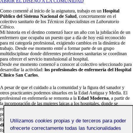
ABRIR EL DISEÑO A LA COMUNIDAD
Como comenté al inicio de la asignatura, trabajo en un
Hospital
Público del Sistema Nacional de Salud
, concretamente en el
colectivo sanitario de los
Técnicos Especialistas en Laboratorio
Clínico.
Mi historia en el destino comenzó hace un año con la jubilación de un
enfermero que ocupaba un puesto que a día de hoy está reconocido
para mi categoría profesional, exigiendo cambios en la dinámica de
trabajo. Desde ese momento entré a formar parte de un grupo
multidisciplinar donde diferentes profesiones sanitarias se coordinan
para ofrecer el servicio transfusional al hospital.
Desde ese momento comencé a conocer al colectivo seleccionado para
desarrollar la actividad:
los profesionales de enfermería del Hospital
Clínico San Carlos
.
A pesar de que el cuidado a la comunidad y la figura del sanador y
otros practicantes podemos situarlos en la Edad Antigua y Media. El
profesional en enfermería se remonta a la
Edad Moderna
, a partir de
la incorporación de las mujeres laicas a los hospitales, donde se
reconocía un salario, un horario y para el cual no se requería de
preparación.
En la sociedad industrial, a mediados del siglo XIX, emergieron las
Utilizamos
cookies
propias y de terceros para poder
diaconisas de Kaiserswerth
(Alemania), religiosas que contaban con
ofrecerte correctamente todas las funcionalidades
formación de 3 años que sentó precedentes para la formación de