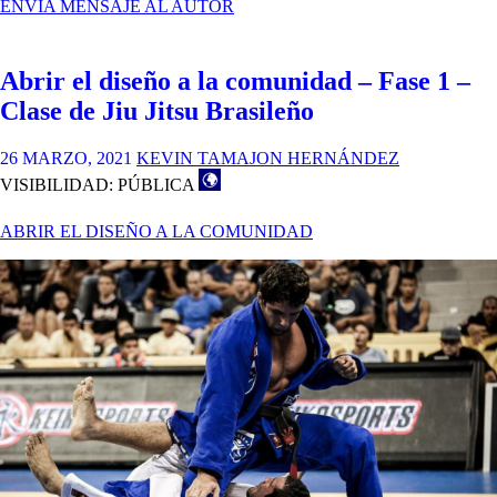
COMPRENDER
ENVÍA MENSAJE AL AUTOR
PARA
CUIDAR
A
Abrir el diseño a la comunidad – Fase 1 –
LOS
QUE
Clase de Jiu Jitsu Brasileño
CUIDAN.
26 MARZO, 2021
KEVIN TAMAJON HERNÁNDEZ
VISIBILIDAD: PÚBLICA
ABRIR EL DISEÑO A LA COMUNIDAD