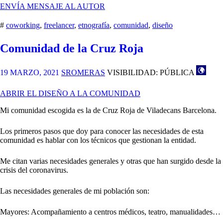
KIT
ENVÍA MENSAJE AL AUTOR
DE
CAMPO
#
coworking
,
freelancer
,
etnografía
,
comunidad
,
diseño
DE
UN
Comunidad de la Cruz Roja
FREELANCER
19 MARZO, 2021
SROMERAS
VISIBILIDAD: PÚBLICA
ABRIR EL DISEÑO A LA COMUNIDAD
Mi comunidad escogida es la de Cruz Roja de Viladecans Barcelona.
Los primeros pasos que doy para conocer las necesidades de esta
comunidad es hablar con los técnicos que gestionan la entidad.
Me citan varias necesidades generales y otras que han surgido desde la
crisis del coronavirus.
Las necesidades generales de mi población son:
Mayores: Acompañamiento a centros médicos, teatro, manualidades…