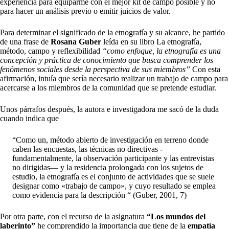
experiencia para equiparme con el mejor kit de campo posible y no
para hacer un análisis previo o emitir juicios de valor.
Para determinar el significado de la etnografía y su alcance, he partido
de una frase de
Rosana Guber
leída en su libro La etnografía,
método, campo y reflexibilidad
“
como enfoque, la etnografía es una
concepción y práctica de conocimiento que busca comprender los
fenómenos sociales desde la perspectiva de sus miembros
”
Con esta
afirmación, intuía que sería necesario realizar un trabajo de campo para
acercarse a los miembros de la comunidad que se pretende estudiar.
Unos párrafos después, la autora e investigadora me sacó de la duda
cuando indica que
“Como un, método abierto de investigación en terreno donde
caben las encuestas, las técnicas no directivas -
fundamentalmente,
la observación participante y las entrevistas
no dirigidas
— y la residencia prolongada con los sujetos de
estudio, la etnografía es el conjunto de actividades que se suele
designar como «trabajo de campo», y cuyo resultado se emplea
como evidencia para la descripción “ (Guber, 2001, 7)
Por otra parte, con el recurso de la asignatura
“Los mundos del
laberinto”
he comprendido la importancia que tiene de la
empatía