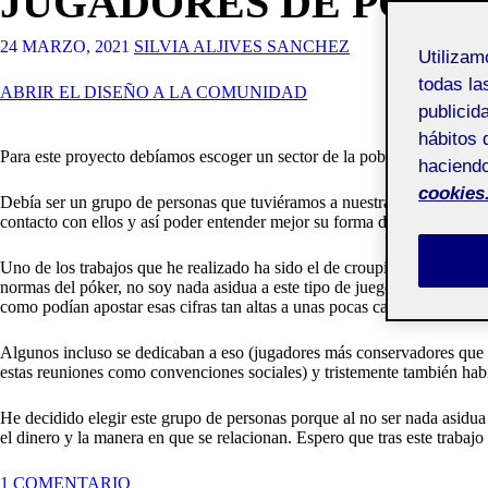
JUGADORES DE PÓKE
24 MARZO, 2021
SILVIA ALJIVES SANCHEZ
Utiliza
todas la
ABRIR EL DISEÑO A LA COMUNIDAD
publicid
hábitos 
Para este proyecto debíamos escoger un sector de la población para ace
haciendo
cookies
Debía ser un grupo de personas que tuviéramos a nuestra disposición, de
contacto con ellos y así poder entender mejor su forma de pensar/actuar
Uno de los trabajos que he realizado ha sido el de croupier. Estuve tr
normas del póker, no soy nada asidua a este tipo de juegos que conlleva
como podían apostar esas cifras tan altas a unas pocas cartas.
Algunos incluso se dedicaban a eso (jugadores más conservadores que so
estas reuniones como convenciones sociales) y tristemente también hab
He decidido elegir este grupo de personas porque al no ser nada asidua 
el dinero y la manera en que se relacionan. Espero que tras este traba
EN
1 COMENTARIO