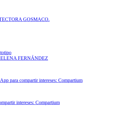
OTECTORA GOSMACO.
totipo
 | ELENA FERNÁNDEZ
 App para compartir intereses: Compartium
ompartir intereses: Compartium