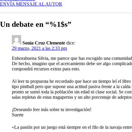
JUGADORES
ENVÍA MENSAJE AL AUTOR
DE
PÓKER
Un debate en “%1$s”
Sonia Cruz Clemente
dice:
29 marzo, 2021 a las 2:33 pm
Enhorabuena Silvia, me parece que has escogido una comunidad 
De hecho, imagino que el acercamiento debe ser algo complicado 
compondrá recursos extras para esto.
Al leer tu propuesta he recordado que hace un tiempo leí el libr
tipo pintball pero que supone una actitud pasiva frente a la caíd
pronto se sumó toda la población sin edad ni clase social. Se co
salas repletas de estas tragaperras y un alto porcentaje de adept
¡Deseando leer más sobre tu investigación!
Suerte
«La pasión por un juego está siempre en el filo de la navaja entre