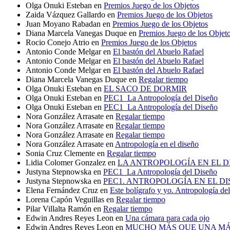
Olga Onuki Esteban
en
Premios Juego de los Objetos
Zaida Vázquez Gallardo
en
Premios Juego de los Objetos
Juan Moyano Rabadan
en
Premios Juego de los Objetos
Diana Marcela Vanegas Duque
en
Premios Juego de los Objet
Rocio Conejo Atrio
en
Premios Juego de los Objetos
Antonio Conde Melgar
en
El bastón del Abuelo Rafael
Antonio Conde Melgar
en
El bastón del Abuelo Rafael
Antonio Conde Melgar
en
El bastón del Abuelo Rafael
Diana Marcela Vanegas Duque
en
Regalar tiempo
Olga Onuki Esteban
en
EL SACO DE DORMIR
Olga Onuki Esteban
en
PEC1_La Antropología del Diseño
Olga Onuki Esteban
en
PEC1_La Antropología del Diseño
Nora González Arrasate
en
Regalar tiempo
Nora González Arrasate
en
Regalar tiempo
Nora González Arrasate
en
Regalar tiempo
Nora González Arrasate
en
Antropología en el diseño
Sonia Cruz Clemente
en
Regalar tiempo
Lidia Colomer Gonzalez
en
LA ANTROPOLOGÍA EN EL D
Justyna Stepnowska
en
PEC1_La Antropología del Diseño
Justyna Stepnowska
en
PEC1. ANTROPOLOGÍA EN EL D
Elena Fernández Cruz
en
Este bolígrafo y yo. Antropología del
Lorena Capón Veguillas
en
Regalar tiempo
Pilar Villalta Ramón
en
Regalar tiempo
Edwin Andres Reyes Leon
en
Una cámara para cada ojo
Edwin Andres Reyes Leon
en
MUCHO MÁS QUE UNA MÁ