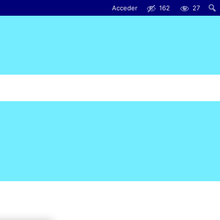
Acceder
162
27