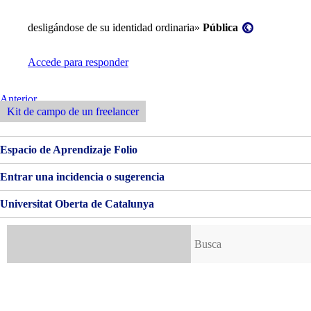
Visibilidad:
desligándose de su identidad ordinaria»
Pública
Accede para responder
Navegación
Entrada
Anterior
Anterior
Kit de campo de un freelancer
de
entradas
Espacio de Aprendizaje Folio
Entrar una incidencia o sugerencia
Universitat Oberta de Catalunya
Buscar: