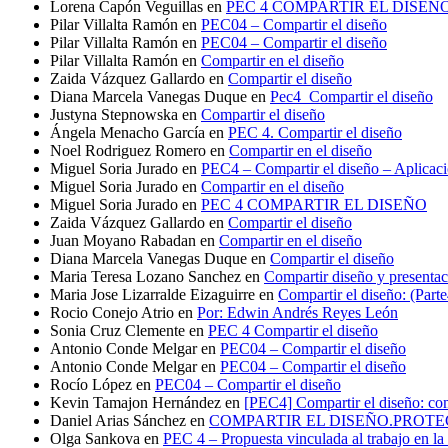
Lorena Capón Veguillas
en
PEC 4 COMPARTIR EL DISEÑ
Pilar Villalta Ramón
en
PEC04 – Compartir el diseño
Pilar Villalta Ramón
en
PEC04 – Compartir el diseño
Pilar Villalta Ramón
en
Compartir en el diseño
Zaida Vázquez Gallardo
en
Compartir el diseño
Diana Marcela Vanegas Duque
en
Pec4_Compartir el diseño
Justyna Stepnowska
en
Compartir el diseño
Ángela Menacho García
en
PEC 4. Compartir el diseño
Noel Rodriguez Romero
en
Compartir en el diseño
Miguel Soria Jurado
en
PEC4 – Compartir el diseño – Aplicaci
Miguel Soria Jurado
en
Compartir en el diseño
Miguel Soria Jurado
en
PEC 4 COMPARTIR EL DISEÑO
Zaida Vázquez Gallardo
en
Compartir el diseño
Juan Moyano Rabadan
en
Compartir en el diseño
Diana Marcela Vanegas Duque
en
Compartir el diseño
Maria Teresa Lozano Sanchez
en
Compartir diseño y presentac
Maria Jose Lizarralde Eizaguirre
en
Compartir el diseño: (Part
Rocio Conejo Atrio
en
Por: Edwin Andrés Reyes León
Sonia Cruz Clemente
en
PEC 4 Compartir el diseño
Antonio Conde Melgar
en
PEC04 – Compartir el diseño
Antonio Conde Melgar
en
PEC04 – Compartir el diseño
Rocío López
en
PEC04 – Compartir el diseño
Kevin Tamajon Hernández
en
[PEC4] Compartir el diseño: co
Daniel Arias Sánchez
en
COMPARTIR EL DISEÑO.PROT
Olga Sankova
en
PEC 4 – Propuesta vinculada al trabajo en l