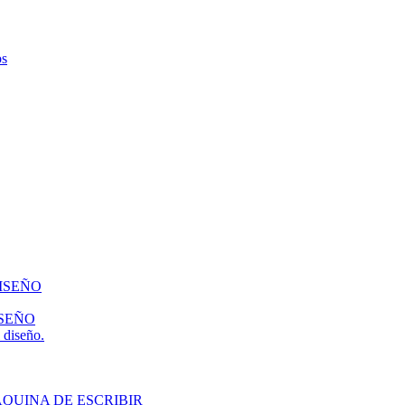
os
ISEÑO
ISEÑO
 diseño.
QUINA DE ESCRIBIR