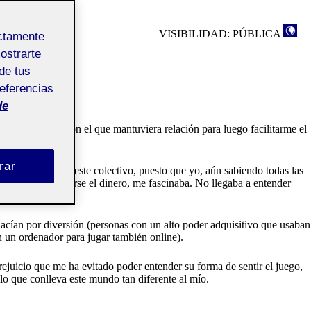
VISIBILIDAD: PÚBLICA
ectamente
mostrarte
de tus
referencias
de
r un colectivo con el que mantuviera relación para luego facilitarme el
rar
eresante escoger este colectivo, puesto que yo, aún sabiendo todas las
a la hora de jugarse el dinero, me fascinaba. No llegaba a entender
hacían por diversión (personas con un alto poder adquisitivo que usaban
 un ordenador para jugar también online).
rejuicio que me ha evitado poder entender su forma de sentir el juego,
lo que conlleva este mundo tan diferente al mío.