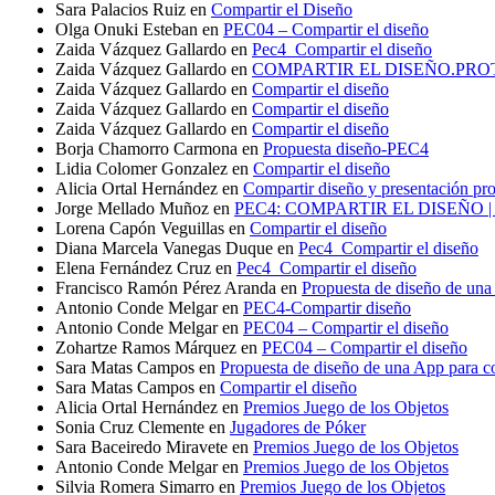
Sara Palacios Ruiz
en
Compartir el Diseño
Olga Onuki Esteban
en
PEC04 – Compartir el diseño
Zaida Vázquez Gallardo
en
Pec4_Compartir el diseño
Zaida Vázquez Gallardo
en
COMPARTIR EL DISEÑO.PR
Zaida Vázquez Gallardo
en
Compartir el diseño
Zaida Vázquez Gallardo
en
Compartir el diseño
Zaida Vázquez Gallardo
en
Compartir el diseño
Borja Chamorro Carmona
en
Propuesta diseño-PEC4
Lidia Colomer Gonzalez
en
Compartir el diseño
Alicia Ortal Hernández
en
Compartir diseño y presentación pro
Jorge Mellado Muñoz
en
PEC4: COMPARTIR EL DISEÑO
Lorena Capón Veguillas
en
Compartir el diseño
Diana Marcela Vanegas Duque
en
Pec4_Compartir el diseño
Elena Fernández Cruz
en
Pec4_Compartir el diseño
Francisco Ramón Pérez Aranda
en
Propuesta de diseño de una
Antonio Conde Melgar
en
PEC4-Compartir diseño
Antonio Conde Melgar
en
PEC04 – Compartir el diseño
Zohartze Ramos Márquez
en
PEC04 – Compartir el diseño
Sara Matas Campos
en
Propuesta de diseño de una App para c
Sara Matas Campos
en
Compartir el diseño
Alicia Ortal Hernández
en
Premios Juego de los Objetos
Sonia Cruz Clemente
en
Jugadores de Póker
Sara Baceiredo Miravete
en
Premios Juego de los Objetos
Antonio Conde Melgar
en
Premios Juego de los Objetos
Silvia Romera Simarro
en
Premios Juego de los Objetos