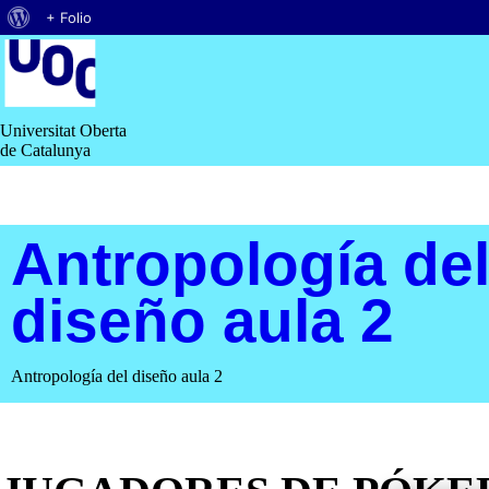
Acerca
+ Folio
Saltar
de
al
contenido
WordPress
Universitat Oberta
de Catalunya
Antropología de
diseño aula 2
Antropología del diseño aula 2