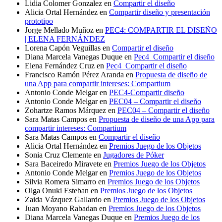
Lidia Colomer Gonzalez
en
Compartir el diseño
Alicia Ortal Hernández
en
Compartir diseño y presentación
prototipo
Jorge Mellado Muñoz
en
PEC4: COMPARTIR EL DISEÑO
| ELENA FERNÁNDEZ
Lorena Capón Veguillas
en
Compartir el diseño
Diana Marcela Vanegas Duque
en
Pec4_Compartir el diseño
Elena Fernández Cruz
en
Pec4_Compartir el diseño
Francisco Ramón Pérez Aranda
en
Propuesta de diseño de
una App para compartir intereses: Compartium
Antonio Conde Melgar
en
PEC4-Compartir diseño
Antonio Conde Melgar
en
PEC04 – Compartir el diseño
Zohartze Ramos Márquez
en
PEC04 – Compartir el diseño
Sara Matas Campos
en
Propuesta de diseño de una App para
compartir intereses: Compartium
Sara Matas Campos
en
Compartir el diseño
Alicia Ortal Hernández
en
Premios Juego de los Objetos
Sonia Cruz Clemente
en
Jugadores de Póker
Sara Baceiredo Miravete
en
Premios Juego de los Objetos
Antonio Conde Melgar
en
Premios Juego de los Objetos
Silvia Romera Simarro
en
Premios Juego de los Objetos
Olga Onuki Esteban
en
Premios Juego de los Objetos
Zaida Vázquez Gallardo
en
Premios Juego de los Objetos
Juan Moyano Rabadan
en
Premios Juego de los Objetos
Diana Marcela Vanegas Duque
en
Premios Juego de los