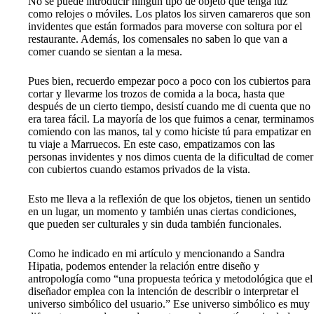
No se puede introducir ningún tipo de objeto que tenga luz
como relojes o móviles. Los platos los sirven camareros que son
invidentes que están formados para moverse con soltura por el
restaurante. Además, los comensales no saben lo que van a
comer cuando se sientan a la mesa.
Pues bien, recuerdo empezar poco a poco con los cubiertos para
cortar y llevarme los trozos de comida a la boca, hasta que
después de un cierto tiempo, desistí cuando me di cuenta que no
era tarea fácil. La mayoría de los que fuimos a cenar, terminamos
comiendo con las manos, tal y como hiciste tú para empatizar en
tu viaje a Marruecos. En este caso, empatizamos con las
personas invidentes y nos dimos cuenta de la dificultad de comer
con cubiertos cuando estamos privados de la vista.
Esto me lleva a la reflexión de que los objetos, tienen un sentido
en un lugar, un momento y también unas ciertas condiciones,
que pueden ser culturales y sin duda también funcionales.
Como he indicado en mi artículo y mencionando a Sandra
Hipatia, podemos entender la relación entre diseño y
antropología como “una propuesta teórica y metodológica que el
diseñador emplea con la intención de describir o interpretar el
universo simbólico del usuario.” Ese universo simbólico es muy