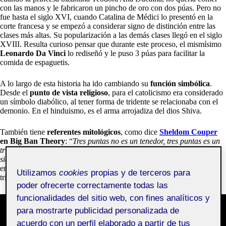
con las manos y le fabricaron un pincho de oro con dos púas. Pero no
fue hasta el siglo XVI, cuando Catalina de Médici lo presentó en la
corte francesa y se empezó a considerar signo de distinción entre las
clases más altas. Su popularización a las demás clases llegó en el siglo
XVIII. Resulta curioso pensar que durante este proceso, el mismísimo
Leonardo Da Vinci
lo rediseñó y le puso 3 púas para facilitar la
comida de espaguetis.
A lo largo de esta historia ha ido cambiando su
función simbólica
.
Desde el
punto de vista religioso
, para el catolicismo era considerado
un símbolo diabólico, al tener forma de tridente se relacionaba con el
demonio. En el hinduismo, es el arma arrojadiza del dios Shiva.
También tiene
referentes mitológicos
, como dice
Sheldom Couper
en Big Ban Theory
: “
Tres puntas no es un tenedor, tres puntas es un
tridente. Con los tenedores se come, con los tridentes se reina en los
siete mares
”, haciendo alusión al dios romano Neptuno o a Poseidón
en la mitología griega, los cuales reinaban los mares con un gran
Utilizamos
cookies
propias y de terceros para
tridente que les daba poder para agitar o calmar las aguas.
poder ofrecerte correctamente todas las
funcionalidades del sitio web, con fines analíticos y
para mostrarte publicidad personalizada de
acuerdo con un perfil elaborado a partir de tus