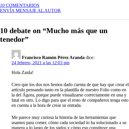
EN
10 COMENTARIOS
MUCHO
ENVÍA MENSAJE AL AUTOR
MÁS
QUE
UN
10 debate on “Mucho más que un
TENEDOR
tenedor”
Francisco Ramón Pérez Aranda
dice:
24 febrero, 2021 a las 12:03 pm
Hola Zaida!
Creo que los dos nos hemos dado cuenta de que hay que crear el
artículo pensando tanto en la plantilla de nuestro Folio como en
la del Ágora, porque puede visualizarse correctamente en una y
fatal en otro. Lo digo para que el resto de compañeros tenga esto
en cuenta a la hora de crear su entrada.
Me parece muy curiosa la historia de las herramientas que
usamos para comer, cómo cada sociedad lo ha solucionado a su
manera a lo largo de los siglos y cómo eso constituye una