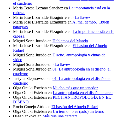
el cuaderno
Maria Teresa Lozano Sanchez
en
La importancia está en la
cabeza.
Maria Jose Lizarralde Eizaguirre
en
«La llave»
Maria Jose Lizarralde Eizaguirre
en
Al mal tiempo….buen
paraguas
Maria Jose Lizarralde Eizaguirre
en
La importancia está en la
cabeza.
Miguel Soria Jurado
en
Hablemos del Mando
Maria Jose Lizarralde Eizaguirre
en
El bastón del Abuelo
Rafael
Miguel Soria Jurado
en
Diseño, antropología y cintas de
video
Miguel Soria Jurado
en
«La llave»
Miguel Soria Jurado
en
01_La antropología en el diseño: el
cuaderno
Justyna Stepnowska
en
01_La antropología en el diseño: el
cuaderno
Olga Onuki Esteban
en
Mucho más que un tenedor
Olga Onuki Esteban
en
La antropología en el diseño: el arco
Olga Onuki Esteban
en
PEC1. ANTROPOLOGÍA EN EL
DISEÑO
Rocio Conejo Atrio
en
El bastón del Abuelo Rafael
Olga Onuki Esteban
en
Un termo no es (solo) un termo
Olga Sankova
en
Más que una cafetera