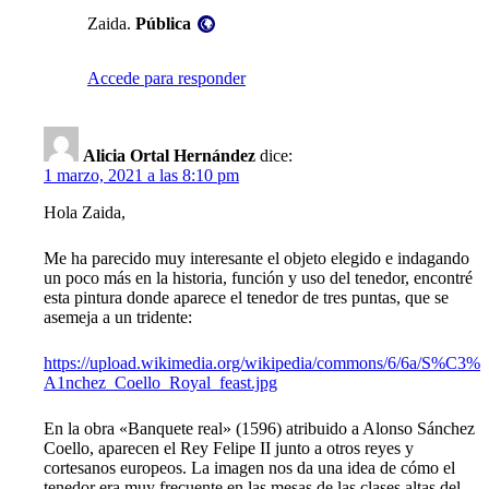
Visibilidad:
Zaida.
Pública
Accede para responder
Alicia Ortal Hernández
dice:
1 marzo, 2021 a las 8:10 pm
Hola Zaida,
Me ha parecido muy interesante el objeto elegido e indagando
un poco más en la historia, función y uso del tenedor, encontré
esta pintura donde aparece el tenedor de tres puntas, que se
asemeja a un tridente:
https://upload.wikimedia.org/wikipedia/commons/6/6a/S%C3%
A1nchez_Coello_Royal_feast.jpg
En la obra «Banquete real» (1596) atribuido a Alonso Sánchez
Coello, aparecen el Rey Felipe II junto a otros reyes y
cortesanos europeos. La imagen nos da una idea de cómo el
tenedor era muy frecuente en las mesas de las clases altas del