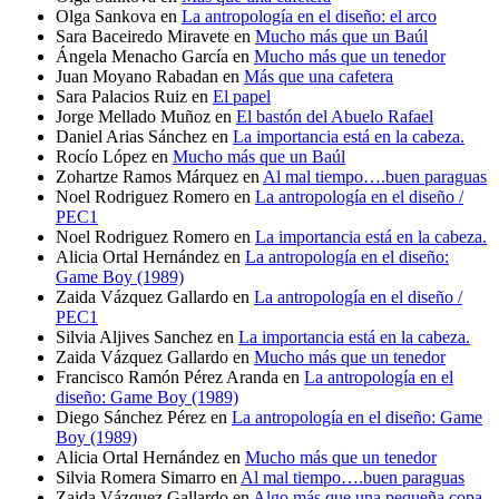
Olga Sankova
en
La antropología en el diseño: el arco
Sara Baceiredo Miravete
en
Mucho más que un Baúl
Ángela Menacho García
en
Mucho más que un tenedor
Juan Moyano Rabadan
en
Más que una cafetera
Sara Palacios Ruiz
en
El papel
Jorge Mellado Muñoz
en
El bastón del Abuelo Rafael
Daniel Arias Sánchez
en
La importancia está en la cabeza.
Rocío López
en
Mucho más que un Baúl
Zohartze Ramos Márquez
en
Al mal tiempo….buen paraguas
Noel Rodriguez Romero
en
La antropología en el diseño /
PEC1
Noel Rodriguez Romero
en
La importancia está en la cabeza.
Alicia Ortal Hernández
en
La antropología en el diseño:
Game Boy (1989)
Zaida Vázquez Gallardo
en
La antropología en el diseño /
PEC1
Silvia Aljives Sanchez
en
La importancia está en la cabeza.
Zaida Vázquez Gallardo
en
Mucho más que un tenedor
Francisco Ramón Pérez Aranda
en
La antropología en el
diseño: Game Boy (1989)
Diego Sánchez Pérez
en
La antropología en el diseño: Game
Boy (1989)
Alicia Ortal Hernández
en
Mucho más que un tenedor
Silvia Romera Simarro
en
Al mal tiempo….buen paraguas
Zaida Vázquez Gallardo
en
Algo más que una pequeña copa