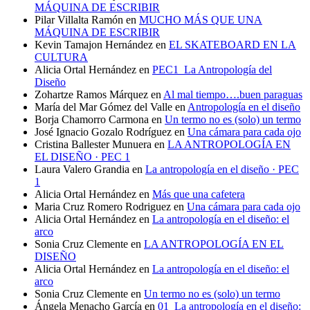
MÁQUINA DE ESCRIBIR
Pilar Villalta Ramón
en
MUCHO MÁS QUE UNA
MÁQUINA DE ESCRIBIR
Kevin Tamajon Hernández
en
EL SKATEBOARD EN LA
CULTURA
Alicia Ortal Hernández
en
PEC1_La Antropología del
Diseño
Zohartze Ramos Márquez
en
Al mal tiempo….buen paraguas
María del Mar Gómez del Valle
en
Antropología en el diseño
Borja Chamorro Carmona
en
Un termo no es (solo) un termo
José Ignacio Gozalo Rodríguez
en
Una cámara para cada ojo
Cristina Ballester Munuera
en
LA ANTROPOLOGÍA EN
EL DISEÑO · PEC 1
Laura Valero Grandia
en
La antropología en el diseño · PEC
1
Alicia Ortal Hernández
en
Más que una cafetera
Maria Cruz Romero Rodriguez
en
Una cámara para cada ojo
Alicia Ortal Hernández
en
La antropología en el diseño: el
arco
Sonia Cruz Clemente
en
LA ANTROPOLOGÍA EN EL
DISEÑO
Alicia Ortal Hernández
en
La antropología en el diseño: el
arco
Sonia Cruz Clemente
en
Un termo no es (solo) un termo
Ángela Menacho García
en
01_La antropología en el diseño: