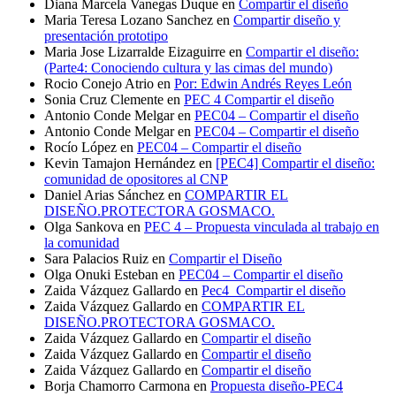
Diana Marcela Vanegas Duque
en
Compartir el diseño
Maria Teresa Lozano Sanchez
en
Compartir diseño y
presentación prototipo
Maria Jose Lizarralde Eizaguirre
en
Compartir el diseño:
(Parte4: Conociendo cultura y las cimas del mundo)
Rocio Conejo Atrio
en
Por: Edwin Andrés Reyes León
Sonia Cruz Clemente
en
PEC 4 Compartir el diseño
Antonio Conde Melgar
en
PEC04 – Compartir el diseño
Antonio Conde Melgar
en
PEC04 – Compartir el diseño
Rocío López
en
PEC04 – Compartir el diseño
Kevin Tamajon Hernández
en
[PEC4] Compartir el diseño:
comunidad de opositores al CNP
Daniel Arias Sánchez
en
COMPARTIR EL
DISEÑO.PROTECTORA GOSMACO.
Olga Sankova
en
PEC 4 – Propuesta vinculada al trabajo en
la comunidad
Sara Palacios Ruiz
en
Compartir el Diseño
Olga Onuki Esteban
en
PEC04 – Compartir el diseño
Zaida Vázquez Gallardo
en
Pec4_Compartir el diseño
Zaida Vázquez Gallardo
en
COMPARTIR EL
DISEÑO.PROTECTORA GOSMACO.
Zaida Vázquez Gallardo
en
Compartir el diseño
Zaida Vázquez Gallardo
en
Compartir el diseño
Zaida Vázquez Gallardo
en
Compartir el diseño
Borja Chamorro Carmona
en
Propuesta diseño-PEC4