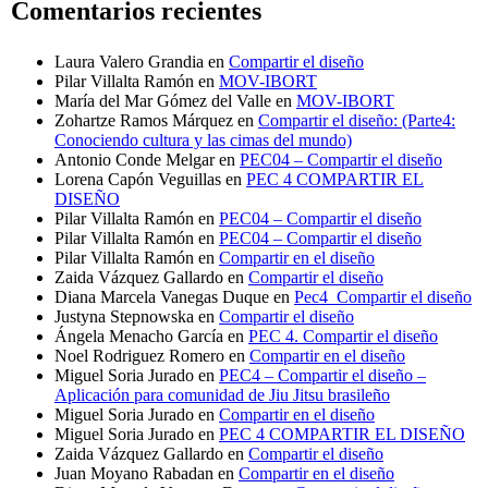
Comentarios recientes
Laura Valero Grandia
en
Compartir el diseño
Pilar Villalta Ramón
en
MOV-IBORT
María del Mar Gómez del Valle
en
MOV-IBORT
Zohartze Ramos Márquez
en
Compartir el diseño: (Parte4:
Conociendo cultura y las cimas del mundo)
Antonio Conde Melgar
en
PEC04 – Compartir el diseño
Lorena Capón Veguillas
en
PEC 4 COMPARTIR EL
DISEÑO
Pilar Villalta Ramón
en
PEC04 – Compartir el diseño
Pilar Villalta Ramón
en
PEC04 – Compartir el diseño
Pilar Villalta Ramón
en
Compartir en el diseño
Zaida Vázquez Gallardo
en
Compartir el diseño
Diana Marcela Vanegas Duque
en
Pec4_Compartir el diseño
Justyna Stepnowska
en
Compartir el diseño
Ángela Menacho García
en
PEC 4. Compartir el diseño
Noel Rodriguez Romero
en
Compartir en el diseño
Miguel Soria Jurado
en
PEC4 – Compartir el diseño –
Aplicación para comunidad de Jiu Jitsu brasileño
Miguel Soria Jurado
en
Compartir en el diseño
Miguel Soria Jurado
en
PEC 4 COMPARTIR EL DISEÑO
Zaida Vázquez Gallardo
en
Compartir el diseño
Juan Moyano Rabadan
en
Compartir en el diseño