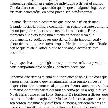
manera de relacionarse entre los individuos o de ver el mundo.
Queda claro con tu exposición que lo que en algunos lugares es
‘de mala educación’, en otros puede ser lo más normal.
Te añadiría un uso o costumbre que creo ya está en desuso.
Cuando hacías la primera comunión, un regalo bastante corriente
era un juego de cubiertos con tus iniciales inscritas. En ese
momento el objeto toma una dimensión personal ya que
previamente se podía coger uno del cajón sin importar cuál y
ahora tienes uno que es tuyo propio. Me siento muy identificado
con lo que relata el artículo que te cito abajo acerca de esta
costumbre.
La perspectiva antropológica nos permite ver más allá y valorar
cada comportamiento según el contexto adecuado.
Tenemos que darnos cuenta que usar tenedor no es una cosa que
venga en los genes o que la naturaleza haya puesto a nuestra
disposición, por lo tanto es algo que nos hemos autoimpuesto los
humanos de ciertas partes del mundo como pauta a seguir. Yuval
Noah Harari dice en su libro ‘Sapiens: De hombres a dioses’ que
esto es un ‘orden imaginado’. Muchas de las cosas que hacemos
son ‘orden imaginado’ y está bien, al menos, ser conscientes de
ello para naturalizar que en otros lugares las cosas se pueden