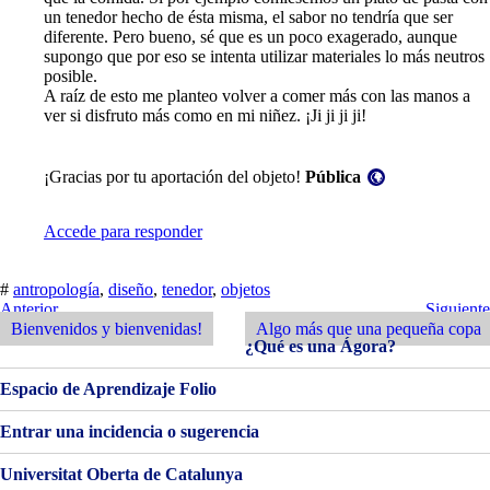
un tenedor hecho de ésta misma, el sabor no tendría que ser
diferente. Pero bueno, sé que es un poco exagerado, aunque
supongo que por eso se intenta utilizar materiales lo más neutros
posible.
A raíz de esto me planteo volver a comer más con las manos a
ver si disfruto más como en mi niñez. ¡Ji ji ji ji!
Visibilidad:
¡Gracias por tu aportación del objeto!
Pública
Accede para responder
#
antropología
,
diseño
,
tenedor
,
objetos
Navegación
Entrada
Siguiente
Anterior
Siguiente
Anterior
Entrada
Bienvenidos y bienvenidas!
Algo más que una pequeña copa
de
¿Qué es una Ágora?
entradas
Espacio de Aprendizaje Folio
Entrar una incidencia o sugerencia
Universitat Oberta de Catalunya