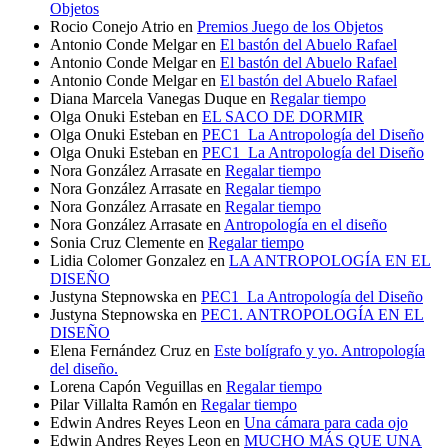
Objetos
Rocio Conejo Atrio
en
Premios Juego de los Objetos
Antonio Conde Melgar
en
El bastón del Abuelo Rafael
Antonio Conde Melgar
en
El bastón del Abuelo Rafael
Antonio Conde Melgar
en
El bastón del Abuelo Rafael
Diana Marcela Vanegas Duque
en
Regalar tiempo
Olga Onuki Esteban
en
EL SACO DE DORMIR
Olga Onuki Esteban
en
PEC1_La Antropología del Diseño
Olga Onuki Esteban
en
PEC1_La Antropología del Diseño
Nora González Arrasate
en
Regalar tiempo
Nora González Arrasate
en
Regalar tiempo
Nora González Arrasate
en
Regalar tiempo
Nora González Arrasate
en
Antropología en el diseño
Sonia Cruz Clemente
en
Regalar tiempo
Lidia Colomer Gonzalez
en
LA ANTROPOLOGÍA EN EL
DISEÑO
Justyna Stepnowska
en
PEC1_La Antropología del Diseño
Justyna Stepnowska
en
PEC1. ANTROPOLOGÍA EN EL
DISEÑO
Elena Fernández Cruz
en
Este bolígrafo y yo. Antropología
del diseño.
Lorena Capón Veguillas
en
Regalar tiempo
Pilar Villalta Ramón
en
Regalar tiempo
Edwin Andres Reyes Leon
en
Una cámara para cada ojo
Edwin Andres Reyes Leon
en
MUCHO MÁS QUE UNA