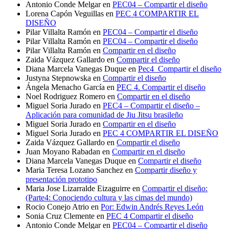
Antonio Conde Melgar
en
PEC04 – Compartir el diseño
Lorena Capón Veguillas
en
PEC 4 COMPARTIR EL
DISEÑO
Pilar Villalta Ramón
en
PEC04 – Compartir el diseño
Pilar Villalta Ramón
en
PEC04 – Compartir el diseño
Pilar Villalta Ramón
en
Compartir en el diseño
Zaida Vázquez Gallardo
en
Compartir el diseño
Diana Marcela Vanegas Duque
en
Pec4_Compartir el diseño
Justyna Stepnowska
en
Compartir el diseño
Ángela Menacho García
en
PEC 4. Compartir el diseño
Noel Rodriguez Romero
en
Compartir en el diseño
Miguel Soria Jurado
en
PEC4 – Compartir el diseño –
Aplicación para comunidad de Jiu Jitsu brasileño
Miguel Soria Jurado
en
Compartir en el diseño
Miguel Soria Jurado
en
PEC 4 COMPARTIR EL DISEÑO
Zaida Vázquez Gallardo
en
Compartir el diseño
Juan Moyano Rabadan
en
Compartir en el diseño
Diana Marcela Vanegas Duque
en
Compartir el diseño
Maria Teresa Lozano Sanchez
en
Compartir diseño y
presentación prototipo
Maria Jose Lizarralde Eizaguirre
en
Compartir el diseño:
(Parte4: Conociendo cultura y las cimas del mundo)
Rocio Conejo Atrio
en
Por: Edwin Andrés Reyes León
Sonia Cruz Clemente
en
PEC 4 Compartir el diseño
Antonio Conde Melgar
en
PEC04 – Compartir el diseño