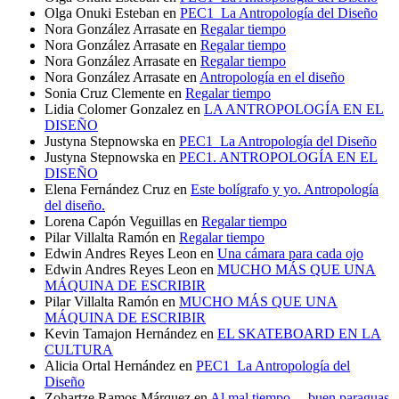
Olga Onuki Esteban
en
PEC1_La Antropología del Diseño
Nora González Arrasate
en
Regalar tiempo
Nora González Arrasate
en
Regalar tiempo
Nora González Arrasate
en
Regalar tiempo
Nora González Arrasate
en
Antropología en el diseño
Sonia Cruz Clemente
en
Regalar tiempo
Lidia Colomer Gonzalez
en
LA ANTROPOLOGÍA EN EL
DISEÑO
Justyna Stepnowska
en
PEC1_La Antropología del Diseño
Justyna Stepnowska
en
PEC1. ANTROPOLOGÍA EN EL
DISEÑO
Elena Fernández Cruz
en
Este bolígrafo y yo. Antropología
del diseño.
Lorena Capón Veguillas
en
Regalar tiempo
Pilar Villalta Ramón
en
Regalar tiempo
Edwin Andres Reyes Leon
en
Una cámara para cada ojo
Edwin Andres Reyes Leon
en
MUCHO MÁS QUE UNA
MÁQUINA DE ESCRIBIR
Pilar Villalta Ramón
en
MUCHO MÁS QUE UNA
MÁQUINA DE ESCRIBIR
Kevin Tamajon Hernández
en
EL SKATEBOARD EN LA
CULTURA
Alicia Ortal Hernández
en
PEC1_La Antropología del
Diseño
Zohartze Ramos Márquez
en
Al mal tiempo….buen paraguas