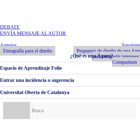
EN
DEBATE
ETNOGRAFÍA
ENVÍA MENSAJE AL AUTOR
PARA
EL
Navegación
Entrada
Siguiente
Anterior
Siguiente
DISEÑO
Anterior
Entrada
Etnografía para el diseño
Propuesta de diseño de una App
de
–
¿Qué es una Ágora?
para compartir intereses:
REHABILITACIÓN
entradas
Compartium
CARDÍACA
Espacio de Aprendizaje Folio
Entrar una incidencia o sugerencia
Universitat Oberta de Catalunya
Buscar: