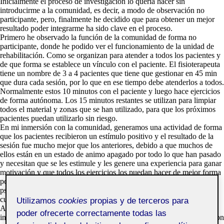
Inicialmente el proceso de investigación lo quería hacer sin
introducirme a la comunidad, es decir, a modo de observación no
participante, pero, finalmente he decidido que para obtener un mejor
resultado poder integrarme ha sido clave en el proceso.
Primero he observado la función de la comunidad de forma no
participante, donde he podido ver el funcionamiento de la unidad de
rehabilitación. Como se organizan para atender a todos los pacientes y
de que forma se establece un vínculo con el paciente. El fisioterapeuta
tiene un nombre de 3 a 4 pacientes que tiene que gestionar en 45 min
que dura cada sesión, por lo que en ese tiempo debe atenderlos a todos.
Normalmente estos 10 minutos con el paciente y luego hace ejercicios
de forma autónoma. Los 15 minutos restantes se utilizan para limpiar
todos el material y zonas que se han utilizado, para que los próximos
pacientes puedan utilizarlo sin riesgo.
En mi inmersión con la comunidad, generamos una actividad de forma
que los pacientes recibieron un estímulo positivo y el resultado de la
sesión fue mucho mejor que los anteriores, debido a que muchos de
ellos están en un estado de animo apagado por todo lo que han pasado
y necesitan que se les estimule y les genere una experiencia para ganar
motivación y que todos los ejercicios los puedan hacer de mejor forma
por los ánimos que consiguen. Es muy importante que
psicológicamente los pacientes estén fuertes para poder mejorar el
cuerpo.
Utilizamos
cookies
propias y de terceros para
Además, gracias a la ayuda de encuestas y cuestionarios he recogido
poder ofrecerte correctamente todas las
información directa de los fisioterapeutas donde me han contestado con