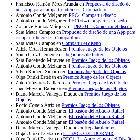
Francisco Ramón Pérez Aranda
en
Propuesta de diseño de
una App para compartir intereses: Compartium
Antonio Conde Melgar
en
PEC4-Compartir diseño
Antonio Conde Melgar
en
PEC04 – Compartir el diseño
Zohartze Ramos Márquez
en
PEC04 – Compartir el diseño
Sara Matas Campos
en
Propuesta de diseño de una App para
compartir intereses: Compartium
Sara Matas Campos
en
Compartir el diseño
Alicia Ortal Hernández
en
Premios Juego de los Objetos
Sonia Cruz Clemente
en
Jugadores de Póker
Sara Baceiredo Miravete
en
Premios Juego de los Objetos
Antonio Conde Melgar
en
Premios Juego de los Objetos
Silvia Romera Simarro
en
Premios Juego de los Objetos
Olga Onuki Esteban
en
Premios Juego de los Objetos
Zaida Vázquez Gallardo
en
Premios Juego de los Objetos
Juan Moyano Rabadan
en
Premios Juego de los Objetos
Diana Marcela Vanegas Duque
en
Premios Juego de los
Objetos
Rocio Conejo Atrio
en
Premios Juego de los Objetos
Antonio Conde Melgar
en
El bastón del Abuelo Rafael
Antonio Conde Melgar
en
El bastón del Abuelo Rafael
Antonio Conde Melgar
en
El bastón del Abuelo Rafael
Diana Marcela Vanegas Duque
en
Regalar tiempo
Olga Onuki Esteban
en
EL SACO DE DORMIR
Olga Onuki Esteban
en
PEC1_La Antropología del Diseño