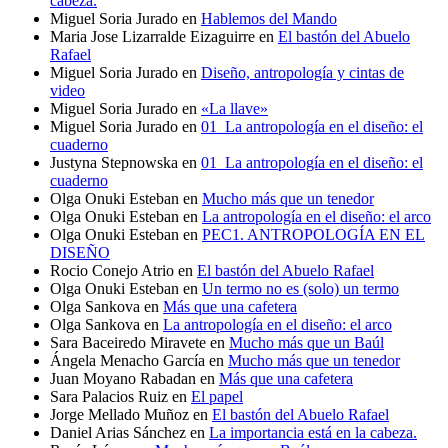
cabeza.
Miguel Soria Jurado
en
Hablemos del Mando
Maria Jose Lizarralde Eizaguirre
en
El bastón del Abuelo
Rafael
Miguel Soria Jurado
en
Diseño, antropología y cintas de
video
Miguel Soria Jurado
en
«La llave»
Miguel Soria Jurado
en
01_La antropología en el diseño: el
cuaderno
Justyna Stepnowska
en
01_La antropología en el diseño: el
cuaderno
Olga Onuki Esteban
en
Mucho más que un tenedor
Olga Onuki Esteban
en
La antropología en el diseño: el arco
Olga Onuki Esteban
en
PEC1. ANTROPOLOGÍA EN EL
DISEÑO
Rocio Conejo Atrio
en
El bastón del Abuelo Rafael
Olga Onuki Esteban
en
Un termo no es (solo) un termo
Olga Sankova
en
Más que una cafetera
Olga Sankova
en
La antropología en el diseño: el arco
Sara Baceiredo Miravete
en
Mucho más que un Baúl
Ángela Menacho García
en
Mucho más que un tenedor
Juan Moyano Rabadan
en
Más que una cafetera
Sara Palacios Ruiz
en
El papel
Jorge Mellado Muñoz
en
El bastón del Abuelo Rafael
Daniel Arias Sánchez
en
La importancia está en la cabeza.