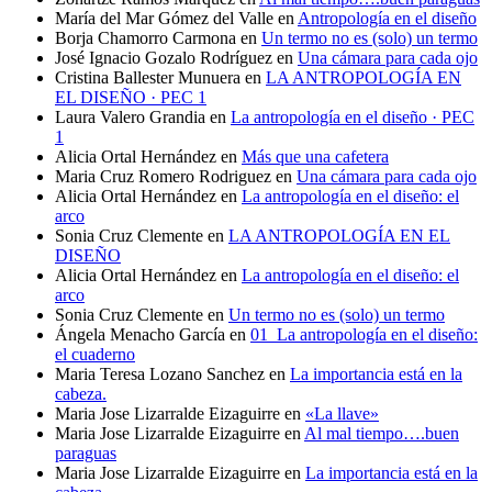
María del Mar Gómez del Valle
en
Antropología en el diseño
Borja Chamorro Carmona
en
Un termo no es (solo) un termo
José Ignacio Gozalo Rodríguez
en
Una cámara para cada ojo
Cristina Ballester Munuera
en
LA ANTROPOLOGÍA EN
EL DISEÑO · PEC 1
Laura Valero Grandia
en
La antropología en el diseño · PEC
1
Alicia Ortal Hernández
en
Más que una cafetera
Maria Cruz Romero Rodriguez
en
Una cámara para cada ojo
Alicia Ortal Hernández
en
La antropología en el diseño: el
arco
Sonia Cruz Clemente
en
LA ANTROPOLOGÍA EN EL
DISEÑO
Alicia Ortal Hernández
en
La antropología en el diseño: el
arco
Sonia Cruz Clemente
en
Un termo no es (solo) un termo
Ángela Menacho García
en
01_La antropología en el diseño:
el cuaderno
Maria Teresa Lozano Sanchez
en
La importancia está en la
cabeza.
Maria Jose Lizarralde Eizaguirre
en
«La llave»
Maria Jose Lizarralde Eizaguirre
en
Al mal tiempo….buen
paraguas
Maria Jose Lizarralde Eizaguirre
en
La importancia está en la