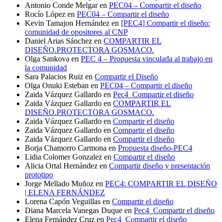
Antonio Conde Melgar
en
PEC04 – Compartir el diseño
Rocío López
en
PEC04 – Compartir el diseño
Kevin Tamajon Hernández
en
[PEC4] Compartir el diseño:
comunidad de opositores al CNP
Daniel Arias Sánchez
en
COMPARTIR EL
DISEÑO.PROTECTORA GOSMACO.
Olga Sankova
en
PEC 4 – Propuesta vinculada al trabajo en
la comunidad
Sara Palacios Ruiz
en
Compartir el Diseño
Olga Onuki Esteban
en
PEC04 – Compartir el diseño
Zaida Vázquez Gallardo
en
Pec4_Compartir el diseño
Zaida Vázquez Gallardo
en
COMPARTIR EL
DISEÑO.PROTECTORA GOSMACO.
Zaida Vázquez Gallardo
en
Compartir el diseño
Zaida Vázquez Gallardo
en
Compartir el diseño
Zaida Vázquez Gallardo
en
Compartir el diseño
Borja Chamorro Carmona
en
Propuesta diseño-PEC4
Lidia Colomer Gonzalez
en
Compartir el diseño
Alicia Ortal Hernández
en
Compartir diseño y presentación
prototipo
Jorge Mellado Muñoz
en
PEC4: COMPARTIR EL DISEÑO
| ELENA FERNÁNDEZ
Lorena Capón Veguillas
en
Compartir el diseño
Diana Marcela Vanegas Duque
en
Pec4_Compartir el diseño
Elena Fernández Cruz
en
Pec4_Compartir el diseño