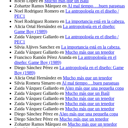
Rocío López
en
Mucho más que un Baúl
Zohartze Ramos Márquez
en
Al mal tiempo….buen paraguas
Noel Rodriguez Romero
en
La antropología en el diseño /
PEC1
Noel Rodriguez Romero
en
La importancia está en la cabeza.
Alicia Ortal Hernández
en
La antropología en el diseño:
Game Boy (1989)
Zaida Vázquez Gallardo
en
La antropología en el diseño /
PEC1
Silvia Aljives Sanchez
en
La importancia está en la cabeza.
Zaida Vázquez Gallardo
en
Mucho más que un tenedor
Francisco Ramón Pérez Aranda
en
La antropología en el
diseño: Game Boy (1989)
Diego Sánchez Pérez
en
La antropología en el diseño: Game
Boy (1989)
Alicia Ortal Hernández
en
Mucho más que un tenedor
Silvia Romera Simarro
en
Al mal tiempo….buen paraguas
Zaida Vázquez Gallardo
en
Algo más que una pequeña copa
Zaida Vázquez Gallardo
en
Mucho más que un Baúl
Zaida Vázquez Gallardo
en
Mucho más que un tenedor
Zaida Vázquez Gallardo
en
Mucho más que un tenedor
Zaida Vázquez Gallardo
en
Mucho más que un tenedor
Diego Sánchez Pérez
en
Algo más que una pequeña copa
Diego Sánchez Pérez
en
Mucho más que un tenedor
Zohartze Ramos Márquez
en
Mucho más que un tenedor