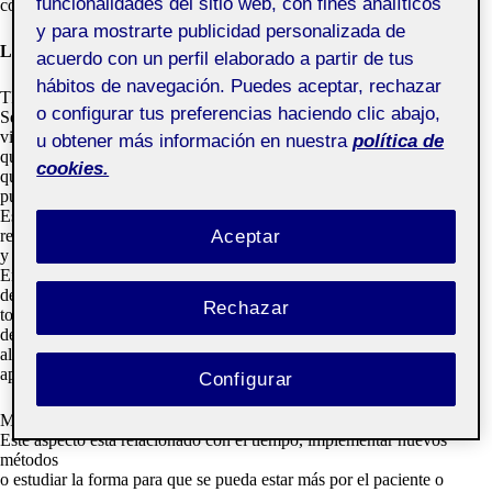
funcionalidades del sitio web, con fines analíticos
cosas muy interesantes, algunas que yo no he podido observar.
y para mostrarte publicidad personalizada de
Los registros más importantes.
acuerdo con un perfil elaborado a partir de tus
hábitos de navegación. Puedes aceptar, rechazar
TIEMPO
o configurar tus preferencias haciendo clic abajo,
Se necesita mucho más tiempo para tratar el paciente. Es algo que he
visto
u obtener más información en nuestra
política de
que hace mucha falta, también esto genera un estrés al fisioterapeuta
cookies.
que
puede transmitir al paciente.
Es un aspecto que se podría mejorar, para poder dar una mejor
Aceptar
recuperación
y mejorar también la organización del fisioterapeuta.
Entiendo que con la pandemia al reducir 15 min las sesiones para
desinfectar
Rechazar
todos los elementos de la sala, pero es un tema que se podría mejorar
de
alguna forma implementando nuevos métodos o nuevas formas para
apoyar el paciente.
Configurar
MÉTODO
Este aspecto está relacionado con el tiempo, implementar nuevos
métodos
o estudiar la forma para que se pueda estar más por el paciente o