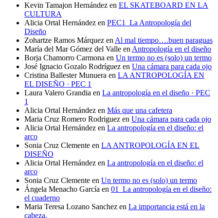
Kevin Tamajon Hernández
en
EL SKATEBOARD EN LA
CULTURA
Alicia Ortal Hernández
en
PEC1_La Antropología del
Diseño
Zohartze Ramos Márquez
en
Al mal tiempo….buen paraguas
María del Mar Gómez del Valle
en
Antropología en el diseño
Borja Chamorro Carmona
en
Un termo no es (solo) un termo
José Ignacio Gozalo Rodríguez
en
Una cámara para cada ojo
Cristina Ballester Munuera
en
LA ANTROPOLOGÍA EN
EL DISEÑO · PEC 1
Laura Valero Grandia
en
La antropología en el diseño · PEC
1
Alicia Ortal Hernández
en
Más que una cafetera
Maria Cruz Romero Rodriguez
en
Una cámara para cada ojo
Alicia Ortal Hernández
en
La antropología en el diseño: el
arco
Sonia Cruz Clemente
en
LA ANTROPOLOGÍA EN EL
DISEÑO
Alicia Ortal Hernández
en
La antropología en el diseño: el
arco
Sonia Cruz Clemente
en
Un termo no es (solo) un termo
Ángela Menacho García
en
01_La antropología en el diseño:
el cuaderno
Maria Teresa Lozano Sanchez
en
La importancia está en la
cabeza.