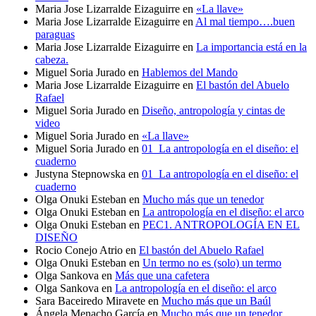
Maria Jose Lizarralde Eizaguirre
en
«La llave»
Maria Jose Lizarralde Eizaguirre
en
Al mal tiempo….buen
paraguas
Maria Jose Lizarralde Eizaguirre
en
La importancia está en la
cabeza.
Miguel Soria Jurado
en
Hablemos del Mando
Maria Jose Lizarralde Eizaguirre
en
El bastón del Abuelo
Rafael
Miguel Soria Jurado
en
Diseño, antropología y cintas de
video
Miguel Soria Jurado
en
«La llave»
Miguel Soria Jurado
en
01_La antropología en el diseño: el
cuaderno
Justyna Stepnowska
en
01_La antropología en el diseño: el
cuaderno
Olga Onuki Esteban
en
Mucho más que un tenedor
Olga Onuki Esteban
en
La antropología en el diseño: el arco
Olga Onuki Esteban
en
PEC1. ANTROPOLOGÍA EN EL
DISEÑO
Rocio Conejo Atrio
en
El bastón del Abuelo Rafael
Olga Onuki Esteban
en
Un termo no es (solo) un termo
Olga Sankova
en
Más que una cafetera
Olga Sankova
en
La antropología en el diseño: el arco
Sara Baceiredo Miravete
en
Mucho más que un Baúl
Ángela Menacho García
en
Mucho más que un tenedor