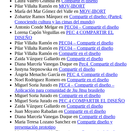
Laura Valero Grandia
en
Compartir el diseño
Pilar Villalta Ramón
en
MOV-IBORT
María del Mar Gómez del Valle
en
MOV-IBORT
Zohartze Ramos Márquez
en
Compartir el diseño: (Parte4:
Conociendo cultura y las cimas del mundo)
Antonio Conde Melgar
en
PEC04 – Compartir el diseño
Lorena Capón Veguillas
en
PEC 4 COMPARTIR EL
DISEÑO
Pilar Villalta Ramón
en
PEC04 – Compartir el diseño
Pilar Villalta Ramón
en
PEC04 – Compartir el diseño
Pilar Villalta Ramón
en
Compartir en el diseño
Zaida Vázquez Gallardo
en
Compartir el diseño
Diana Marcela Vanegas Duque
en
Pec4_Compartir el diseño
Justyna Stepnowska
en
Compartir el diseño
Ángela Menacho García
en
PEC 4. Compartir el diseño
Noel Rodriguez Romero
en
Compartir en el diseño
Miguel Soria Jurado
en
PEC4 – Compartir el diseño –
Aplicación para comunidad de Jiu Jitsu brasileño
Miguel Soria Jurado
en
Compartir en el diseño
Miguel Soria Jurado
en
PEC 4 COMPARTIR EL DISEÑO
Zaida Vázquez Gallardo
en
Compartir el diseño
Juan Moyano Rabadan
en
Compartir en el diseño
Diana Marcela Vanegas Duque
en
Compartir el diseño
Maria Teresa Lozano Sanchez
en
Compartir diseño y
presentación prototipo