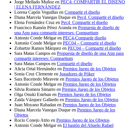
Jorge Mellado Muñoz
en
PEC4: COMPARTIR EL DISEÑO
| ELENA FERNÁNDEZ
Lorena Capón Veguillas
en
Compartir el diseño
Diana Marcela Vanegas Duque
en
Pec4_Compartir el diseño
Elena Fernández Cruz
en
Pec4_Compartir el diseño
Francisco Ramón Pérez Aranda
en
Propuesta de diseño de
una App para compartir intereses: Compartium
Antonio Conde Melgar
en
PEC4-Compartir diseño
Antonio Conde Melgar
en
PEC04 – Compartir el diseño
Zohartze Ramos Márquez
en
PEC04 – Compartir el diseño
Sara Matas Campos
en
Propuesta de diseño de una App para
compartir intereses: Compartium
Sara Matas Campos
en
Compartir el diseño
Alicia Ortal Hernández
en
Premios Juego de los Objetos
Sonia Cruz Clemente
en
Jugadores de Póker
Sara Baceiredo Miravete
en
Premios Juego de los Objetos
Antonio Conde Melgar
en
Premios Juego de los Objetos
Silvia Romera Simarro
en
Premios Juego de los Objetos
Olga Onuki Esteban
en
Premios Juego de los Objetos
Zaida Vázquez Gallardo
en
Premios Juego de los Objetos
Juan Moyano Rabadan
en
Premios Juego de los Objetos
Diana Marcela Vanegas Duque
en
Premios Juego de los
Objetos
Rocio Conejo Atrio
en
Premios Juego de los Objetos
Antonio Conde Melgar
en
El bastón del Abuelo Rafael