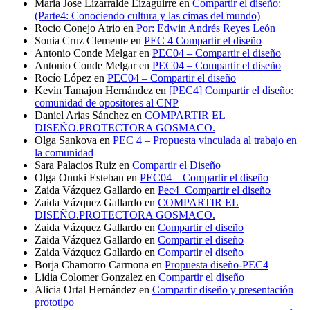
Maria Jose Lizarralde Eizaguirre
en
Compartir el diseño:
(Parte4: Conociendo cultura y las cimas del mundo)
Rocio Conejo Atrio
en
Por: Edwin Andrés Reyes León
Sonia Cruz Clemente
en
PEC 4 Compartir el diseño
Antonio Conde Melgar
en
PEC04 – Compartir el diseño
Antonio Conde Melgar
en
PEC04 – Compartir el diseño
Rocío López
en
PEC04 – Compartir el diseño
Kevin Tamajon Hernández
en
[PEC4] Compartir el diseño:
comunidad de opositores al CNP
Daniel Arias Sánchez
en
COMPARTIR EL
DISEÑO.PROTECTORA GOSMACO.
Olga Sankova
en
PEC 4 – Propuesta vinculada al trabajo en
la comunidad
Sara Palacios Ruiz
en
Compartir el Diseño
Olga Onuki Esteban
en
PEC04 – Compartir el diseño
Zaida Vázquez Gallardo
en
Pec4_Compartir el diseño
Zaida Vázquez Gallardo
en
COMPARTIR EL
DISEÑO.PROTECTORA GOSMACO.
Zaida Vázquez Gallardo
en
Compartir el diseño
Zaida Vázquez Gallardo
en
Compartir el diseño
Zaida Vázquez Gallardo
en
Compartir el diseño
Borja Chamorro Carmona
en
Propuesta diseño-PEC4
Lidia Colomer Gonzalez
en
Compartir el diseño
Alicia Ortal Hernández
en
Compartir diseño y presentación
prototipo