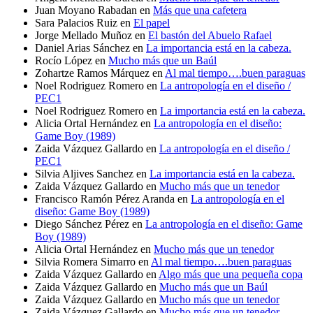
Juan Moyano Rabadan
en
Más que una cafetera
Sara Palacios Ruiz
en
El papel
Jorge Mellado Muñoz
en
El bastón del Abuelo Rafael
Daniel Arias Sánchez
en
La importancia está en la cabeza.
Rocío López
en
Mucho más que un Baúl
Zohartze Ramos Márquez
en
Al mal tiempo….buen paraguas
Noel Rodriguez Romero
en
La antropología en el diseño /
PEC1
Noel Rodriguez Romero
en
La importancia está en la cabeza.
Alicia Ortal Hernández
en
La antropología en el diseño:
Game Boy (1989)
Zaida Vázquez Gallardo
en
La antropología en el diseño /
PEC1
Silvia Aljives Sanchez
en
La importancia está en la cabeza.
Zaida Vázquez Gallardo
en
Mucho más que un tenedor
Francisco Ramón Pérez Aranda
en
La antropología en el
diseño: Game Boy (1989)
Diego Sánchez Pérez
en
La antropología en el diseño: Game
Boy (1989)
Alicia Ortal Hernández
en
Mucho más que un tenedor
Silvia Romera Simarro
en
Al mal tiempo….buen paraguas
Zaida Vázquez Gallardo
en
Algo más que una pequeña copa
Zaida Vázquez Gallardo
en
Mucho más que un Baúl
Zaida Vázquez Gallardo
en
Mucho más que un tenedor
Zaida Vázquez Gallardo
en
Mucho más que un tenedor