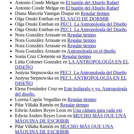
Antonio Conde Melgar
en
El bastón del Abuelo Rafael
Antonio Conde Melgar
en
El bastón del Abuelo Rafael
Diana Marcela Vanegas Duque
en
Regalar tiempo
Olga Onuki Esteban
en
EL SACO DE DORMIR
Olga Onuki Esteban
en
PEC1_La Antropología del Diseño
Olga Onuki Esteban
en
PEC1_La Antropología del Diseño
Nora González Arrasate
en
Regalar tiempo
Nora González Arrasate
en
Regalar tiempo
Nora González Arrasate
en
Regalar tiempo
Nora González Arrasate
en
Antropología en el diseño
Sonia Cruz Clemente
en
Regalar tiempo
Lidia Colomer Gonzalez
en
LA ANTROPOLOGÍA EN EL
DISEÑO
Justyna Stepnowska
en
PEC1_La Antropología del Diseño
Justyna Stepnowska
en
PEC1. ANTROPOLOGÍA EN EL
DISEÑO
Elena Fernández Cruz
en
Este bolígrafo y yo. Antropología
del diseño.
Lorena Capón Veguillas
en
Regalar tiempo
Pilar Villalta Ramón
en
Regalar tiempo
Edwin Andres Reyes Leon
en
Una cámara para cada ojo
Edwin Andres Reyes Leon
en
MUCHO MÁS QUE UNA
MÁQUINA DE ESCRIBIR
Pilar Villalta Ramón
en
MUCHO MÁS QUE UNA
MÁQUINA DE ESCRIBIR