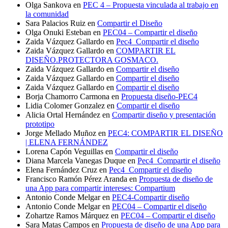
Olga Sankova
en
PEC 4 – Propuesta vinculada al trabajo en
la comunidad
Sara Palacios Ruiz
en
Compartir el Diseño
Olga Onuki Esteban
en
PEC04 – Compartir el diseño
Zaida Vázquez Gallardo
en
Pec4_Compartir el diseño
Zaida Vázquez Gallardo
en
COMPARTIR EL
DISEÑO.PROTECTORA GOSMACO.
Zaida Vázquez Gallardo
en
Compartir el diseño
Zaida Vázquez Gallardo
en
Compartir el diseño
Zaida Vázquez Gallardo
en
Compartir el diseño
Borja Chamorro Carmona
en
Propuesta diseño-PEC4
Lidia Colomer Gonzalez
en
Compartir el diseño
Alicia Ortal Hernández
en
Compartir diseño y presentación
prototipo
Jorge Mellado Muñoz
en
PEC4: COMPARTIR EL DISEÑO
| ELENA FERNÁNDEZ
Lorena Capón Veguillas
en
Compartir el diseño
Diana Marcela Vanegas Duque
en
Pec4_Compartir el diseño
Elena Fernández Cruz
en
Pec4_Compartir el diseño
Francisco Ramón Pérez Aranda
en
Propuesta de diseño de
una App para compartir intereses: Compartium
Antonio Conde Melgar
en
PEC4-Compartir diseño
Antonio Conde Melgar
en
PEC04 – Compartir el diseño
Zohartze Ramos Márquez
en
PEC04 – Compartir el diseño
Sara Matas Campos
en
Propuesta de diseño de una App para