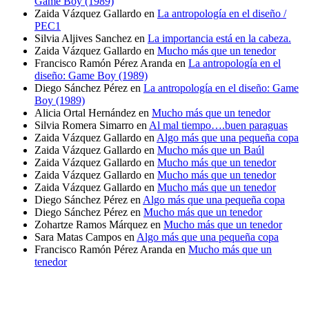
Game Boy (1989)
Zaida Vázquez Gallardo
en
La antropología en el diseño /
PEC1
Silvia Aljives Sanchez
en
La importancia está en la cabeza.
Zaida Vázquez Gallardo
en
Mucho más que un tenedor
Francisco Ramón Pérez Aranda
en
La antropología en el
diseño: Game Boy (1989)
Diego Sánchez Pérez
en
La antropología en el diseño: Game
Boy (1989)
Alicia Ortal Hernández
en
Mucho más que un tenedor
Silvia Romera Simarro
en
Al mal tiempo….buen paraguas
Zaida Vázquez Gallardo
en
Algo más que una pequeña copa
Zaida Vázquez Gallardo
en
Mucho más que un Baúl
Zaida Vázquez Gallardo
en
Mucho más que un tenedor
Zaida Vázquez Gallardo
en
Mucho más que un tenedor
Zaida Vázquez Gallardo
en
Mucho más que un tenedor
Diego Sánchez Pérez
en
Algo más que una pequeña copa
Diego Sánchez Pérez
en
Mucho más que un tenedor
Zohartze Ramos Márquez
en
Mucho más que un tenedor
Sara Matas Campos
en
Algo más que una pequeña copa
Francisco Ramón Pérez Aranda
en
Mucho más que un
tenedor