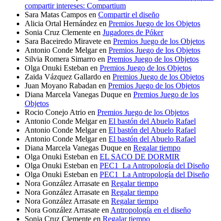
compartir intereses: Compartium
Sara Matas Campos
en
Compartir el diseño
Alicia Ortal Hernández
en
Premios Juego de los Objetos
Sonia Cruz Clemente
en
Jugadores de Póker
Sara Baceiredo Miravete
en
Premios Juego de los Objetos
Antonio Conde Melgar
en
Premios Juego de los Objetos
Silvia Romera Simarro
en
Premios Juego de los Objetos
Olga Onuki Esteban
en
Premios Juego de los Objetos
Zaida Vázquez Gallardo
en
Premios Juego de los Objetos
Juan Moyano Rabadan
en
Premios Juego de los Objetos
Diana Marcela Vanegas Duque
en
Premios Juego de los
Objetos
Rocio Conejo Atrio
en
Premios Juego de los Objetos
Antonio Conde Melgar
en
El bastón del Abuelo Rafael
Antonio Conde Melgar
en
El bastón del Abuelo Rafael
Antonio Conde Melgar
en
El bastón del Abuelo Rafael
Diana Marcela Vanegas Duque
en
Regalar tiempo
Olga Onuki Esteban
en
EL SACO DE DORMIR
Olga Onuki Esteban
en
PEC1_La Antropología del Diseño
Olga Onuki Esteban
en
PEC1_La Antropología del Diseño
Nora González Arrasate
en
Regalar tiempo
Nora González Arrasate
en
Regalar tiempo
Nora González Arrasate
en
Regalar tiempo
Nora González Arrasate
en
Antropología en el diseño
Sonia Cruz Clemente
en
Regalar tiempo