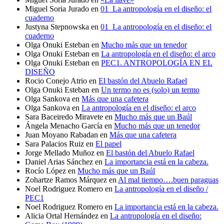
Miguel Soria Jurado
en
01_La antropología en el diseño: el
cuaderno
Justyna Stepnowska
en
01_La antropología en el diseño: el
cuaderno
Olga Onuki Esteban
en
Mucho más que un tenedor
Olga Onuki Esteban
en
La antropología en el diseño: el arco
Olga Onuki Esteban
en
PEC1. ANTROPOLOGÍA EN EL
DISEÑO
Rocio Conejo Atrio
en
El bastón del Abuelo Rafael
Olga Onuki Esteban
en
Un termo no es (solo) un termo
Olga Sankova
en
Más que una cafetera
Olga Sankova
en
La antropología en el diseño: el arco
Sara Baceiredo Miravete
en
Mucho más que un Baúl
Ángela Menacho García
en
Mucho más que un tenedor
Juan Moyano Rabadan
en
Más que una cafetera
Sara Palacios Ruiz
en
El papel
Jorge Mellado Muñoz
en
El bastón del Abuelo Rafael
Daniel Arias Sánchez
en
La importancia está en la cabeza.
Rocío López
en
Mucho más que un Baúl
Zohartze Ramos Márquez
en
Al mal tiempo….buen paraguas
Noel Rodriguez Romero
en
La antropología en el diseño /
PEC1
Noel Rodriguez Romero
en
La importancia está en la cabeza.
Alicia Ortal Hernández
en
La antropología en el diseño: