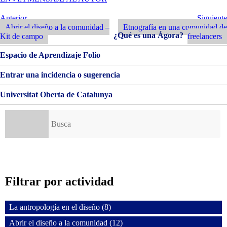
EL
DISEÑO
Navegación
Entrada
Siguiente
Anterior
Siguiente
A
Anterior
Entrada
Abrir el diseño a la comunidad –
Etnografía en una comunidad de
de
LA
¿Qué es una Ágora?
Kit de campo
freelancers
COMUNIDAD
entradas
DEL
Espacio de Aprendizaje Folio
PÓKER
Entrar una incidencia o sugerencia
Universitat Oberta de Catalunya
Buscar:
Filtrar por actividad
La antropología en el diseño (8)
Abrir el diseño a la comunidad (12)