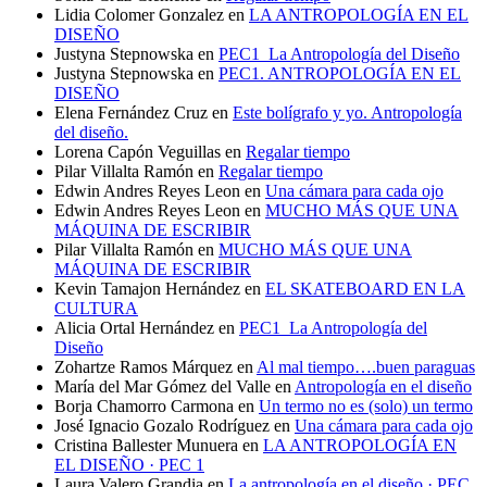
Lidia Colomer Gonzalez
en
LA ANTROPOLOGÍA EN EL
DISEÑO
Justyna Stepnowska
en
PEC1_La Antropología del Diseño
Justyna Stepnowska
en
PEC1. ANTROPOLOGÍA EN EL
DISEÑO
Elena Fernández Cruz
en
Este bolígrafo y yo. Antropología
del diseño.
Lorena Capón Veguillas
en
Regalar tiempo
Pilar Villalta Ramón
en
Regalar tiempo
Edwin Andres Reyes Leon
en
Una cámara para cada ojo
Edwin Andres Reyes Leon
en
MUCHO MÁS QUE UNA
MÁQUINA DE ESCRIBIR
Pilar Villalta Ramón
en
MUCHO MÁS QUE UNA
MÁQUINA DE ESCRIBIR
Kevin Tamajon Hernández
en
EL SKATEBOARD EN LA
CULTURA
Alicia Ortal Hernández
en
PEC1_La Antropología del
Diseño
Zohartze Ramos Márquez
en
Al mal tiempo….buen paraguas
María del Mar Gómez del Valle
en
Antropología en el diseño
Borja Chamorro Carmona
en
Un termo no es (solo) un termo
José Ignacio Gozalo Rodríguez
en
Una cámara para cada ojo
Cristina Ballester Munuera
en
LA ANTROPOLOGÍA EN
EL DISEÑO · PEC 1
Laura Valero Grandia
en
La antropología en el diseño · PEC