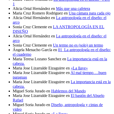
1
Alicia Ortal Hernández
en
Más que una cafetera
Maria Cruz Romero Rodriguez
en
Una cámara para cada ojo
Alicia Ortal Hernández
en
La antropología en el diseño: el
arco
Sonia Cruz Clemente
en
LA ANTROPOLOGÍA EN EL
DISEÑO
Alicia Ortal Hernández
en
La antropología en el diseño: el
arco
Sonia Cruz Clemente
en
Un termo no es (solo) un termo
Ángela Menacho García
en
01_La antropología en el diseño:
el cuaderno
Maria Teresa Lozano Sanchez
en
La importancia está en la
cabeza.
Maria Jose Lizarralde Eizaguirre
en
«La llave»
Maria Jose Lizarralde Eizaguirre
en
Al mal tiempo….buen
paraguas
Maria Jose Lizarralde Eizaguirre
en
La importancia está en la
cabeza.
Miguel Soria Jurado
en
Hablemos del Mando
Maria Jose Lizarralde Eizaguirre
en
El bastón del Abuelo
Rafael
Miguel Soria Jurado
en
Diseño, antropología y cintas de
video
Miguel Soria Jurado
en
«La llave»