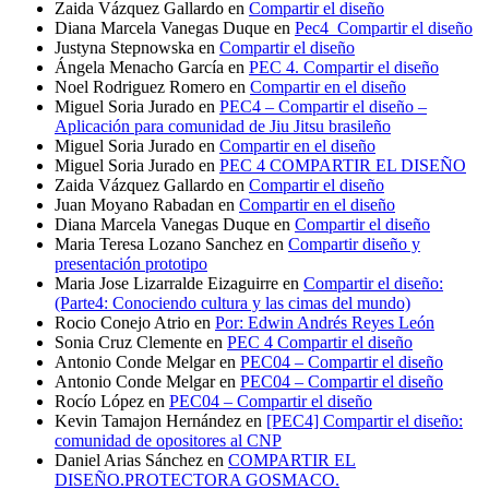
Zaida Vázquez Gallardo
en
Compartir el diseño
Diana Marcela Vanegas Duque
en
Pec4_Compartir el diseño
Justyna Stepnowska
en
Compartir el diseño
Ángela Menacho García
en
PEC 4. Compartir el diseño
Noel Rodriguez Romero
en
Compartir en el diseño
Miguel Soria Jurado
en
PEC4 – Compartir el diseño –
Aplicación para comunidad de Jiu Jitsu brasileño
Miguel Soria Jurado
en
Compartir en el diseño
Miguel Soria Jurado
en
PEC 4 COMPARTIR EL DISEÑO
Zaida Vázquez Gallardo
en
Compartir el diseño
Juan Moyano Rabadan
en
Compartir en el diseño
Diana Marcela Vanegas Duque
en
Compartir el diseño
Maria Teresa Lozano Sanchez
en
Compartir diseño y
presentación prototipo
Maria Jose Lizarralde Eizaguirre
en
Compartir el diseño:
(Parte4: Conociendo cultura y las cimas del mundo)
Rocio Conejo Atrio
en
Por: Edwin Andrés Reyes León
Sonia Cruz Clemente
en
PEC 4 Compartir el diseño
Antonio Conde Melgar
en
PEC04 – Compartir el diseño
Antonio Conde Melgar
en
PEC04 – Compartir el diseño
Rocío López
en
PEC04 – Compartir el diseño
Kevin Tamajon Hernández
en
[PEC4] Compartir el diseño:
comunidad de opositores al CNP
Daniel Arias Sánchez
en
COMPARTIR EL
DISEÑO.PROTECTORA GOSMACO.